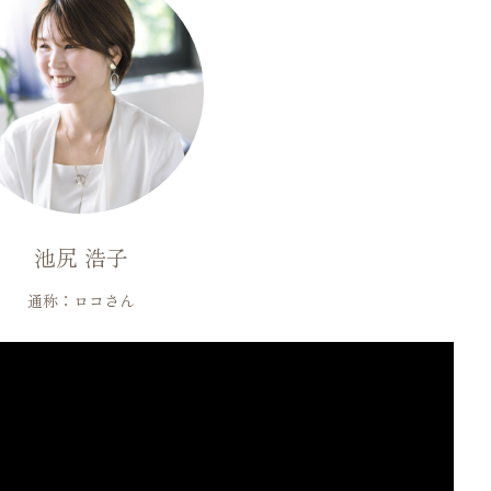
池尻 浩子
通称：ロコさん